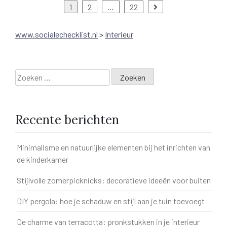
Berichten
1
2
…
22
paginering
www.socialechecklist.nl
>
Interieur
Zoeken
naar:
Recente berichten
Minimalisme en natuurlijke elementen bij het inrichten van
de kinderkamer
Stijlvolle zomerpicknicks: decoratieve ideeën voor buiten
DIY pergola: hoe je schaduw en stijl aan je tuin toevoegt
De charme van terracotta: pronkstukken in je interieur