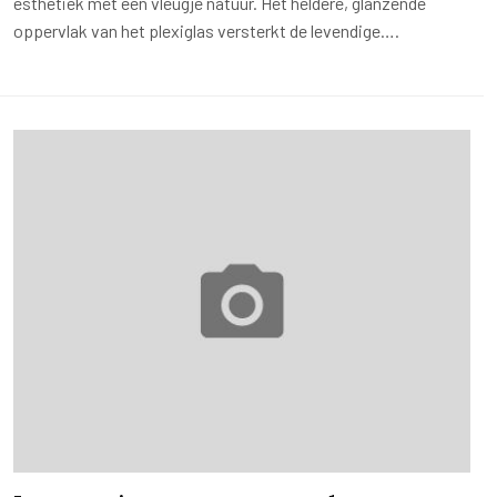
esthetiek met een vleugje natuur. Het heldere, glanzende
oppervlak van het plexiglas versterkt de levendige….