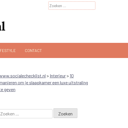
Zoeken
naar:
l
IFESTYLE
CONTACT
www.socialechecklist.nl
>
Interieur
>
10
manieren om je slaapkamer een luxe uitstraling
te geven
Zoeken
naar: