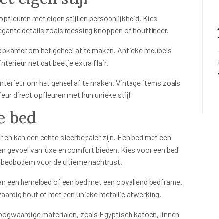
opfleuren met eigen stijl en persoonlijkheid. Kies
legante details zoals messing knoppen of houtfineer.
aapkamer om het geheel af te maken. Antieke meubels
erieur net dat beetje extra flair.
 interieur om het geheel af te maken. Vintage items zoals
ieur direct opfleuren met hun unieke stijl.
xe bed
r en kan een echte sfeerbepaler zijn. Een bed met een
n gevoel van luxe en comfort bieden. Kies voor een bed
 bedbodem voor de ultieme nachtrust.
 van een hemelbed of een bed met een opvallend bedframe.
ardig hout of met een unieke metallic afwerking.
oogwaardige materialen, zoals Egyptisch katoen, linnen