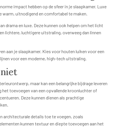
enorme impact hebben op de sfeer in je slaapkamer. Luxe
te warm, uitnodigend en comfortabel te maken.
van drama en luxe. Deze kunnen ook helpen om het licht
n lichtere, luchtigere uitstraling, overweeg dan linnen
even aan je slaapkamer. Kies voor houten luiken voor een
rdijnen voor een moderne, high-tech uitstraling.
 niet
terieurontwerp, maar kan een belangrijke bijdrage leveren
eg het toevoegen van een opvallende kroonluchter of
ccentueren. Deze kunnen dienen als prachtige
kken.
 architecturale details toe te voegen, zoals
e elementen kunnen textuur en diepte toevoegen aan het