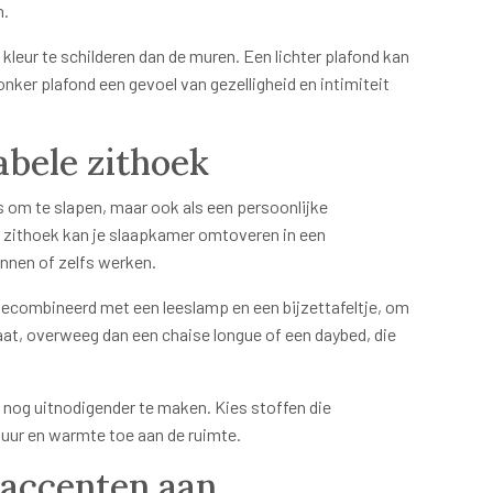
n.
leur te schilderen dan de muren. Een lichter plafond kan
donker plafond een gevoel van gezelligheid en intimiteit
abele zithoek
ts om te slapen, maar ook als een persoonlijke
 zithoek kan je slaapkamer omtoveren in een
annen of zelfs werken.
, gecombineerd met een leeslamp en een bijzettafeltje, om
aat, overweeg dan een chaise longue of een daybed, die
 nog uitnodigender te maken. Kies stoffen die
ur en warmte toe aan de ruimte.
 accenten aan