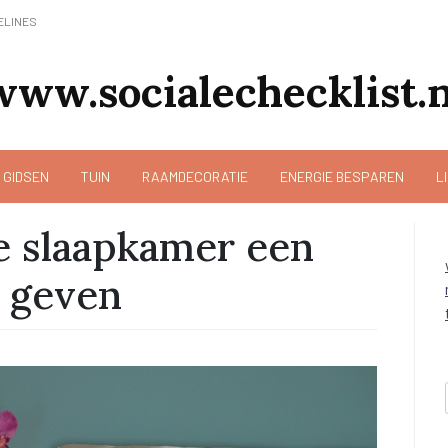
ELINES
www.socialechecklist.n
 GIDSEN
TUIN
RAAMDECORATIE
ENERGIE BESPAREN
L
e slaapkamer een
e geven