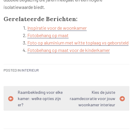
isolatiewaarde biedt.
Gerelateerde Berichten:
Inspiratie voor de woonkamer
Fotobehang op maat
Foto op aluminium met witte toplaag vs geborsteld
Fotobehang op maat voor de kinderkamer
POSTED IN
INTERIEUR
Bericht
Raambekleding voor elke
Kies de juiste
kamer: welke opties zijn
raamdecoratie voor jouw
navigatie
er?
woonkamer interieur