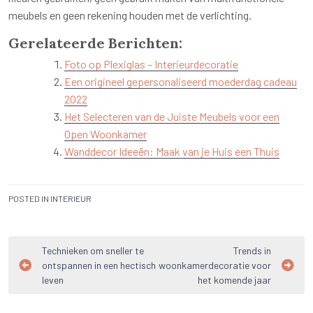
meubels en geen rekening houden met de verlichting.
Gerelateerde Berichten:
Foto op Plexiglas – Interieurdecoratie
Een origineel gepersonaliseerd moederdag cadeau
2022
Het Selecteren van de Juiste Meubels voor een
Open Woonkamer
Wanddecor Ideeën: Maak van je Huis een Thuis
POSTED IN
INTERIEUR
Bericht
Technieken om sneller te
Trends in
ontspannen in een hectisch
woonkamerdecoratie voor
navigatie
leven
het komende jaar