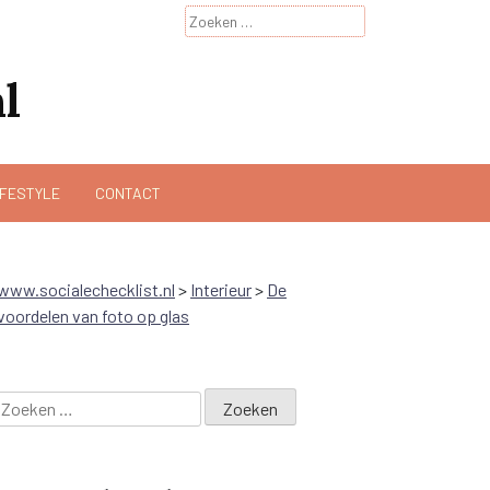
Zoeken
naar:
l
IFESTYLE
CONTACT
www.socialechecklist.nl
>
Interieur
>
De
voordelen van foto op glas
Zoeken
naar: