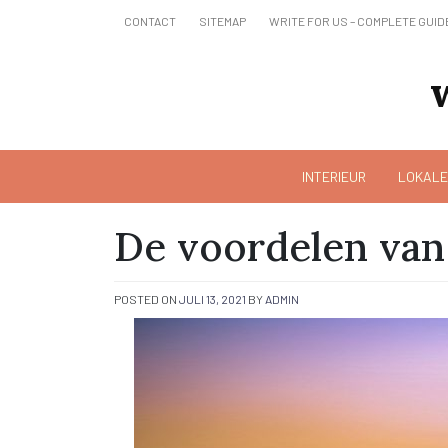
Skip
CONTACT
SITEMAP
WRITE FOR US – COMPLETE GUID
to
content
INTERIEUR
LOKALE
De voordelen van 
POSTED ON
JULI 13, 2021
BY
ADMIN