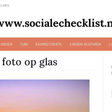
ELINES
www.socialechecklist.n
 GIDSEN
TUIN
RAAMDECORATIE
ENERGIE BESPAREN
L
foto op glas