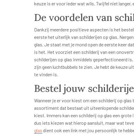
keuze is er voor ieder wat wils. Twijfel niet langer,
De voordelen van schil
Dankzij meerdere positieve aspecten is het bestell
eerste het uiterlijk van schilderijen op glas. Nerg
glas. Je staat met je mond open de eerste keer dat j
is het. Het voorziet een schilderij van een onovert
schilderijen op glas inmiddels geperfectioneerd is,
zijn geen luchtbubbels te zien. Je hebt de keuze ui
te vinden is.
Bestel jouw schilderij
Wanneer je er voor kiest om een schilderij op glas t
assortiment dat bestaat uit uiteenlopende schilder
kiest. Immers kan een schilderij op glas een grote i
dus iets kiezen wat hierop aansluit, maar wat te
glas
dient ook een link met jou persoonlijk te hebb