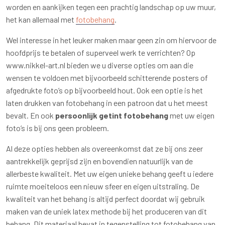
worden en aankijken tegen een prachtig landschap op uw muur,
het kan allemaal met
fotobehang
.
Wel interesse in het leuker maken maar geen zin om hiervoor de
hoofdprijs te betalen of superveel werk te verrichten? Op
www.nikkel-art.nl bieden we u diverse opties om aan die
wensen te voldoen met bijvoorbeeld schitterende posters of
afgedrukte foto’s op bijvoorbeeld hout. Ook een optie is het
laten drukken van fotobehang in een patroon dat u het meest
bevalt. En ook
persoonlijk getint fotobehang
met uw eigen
foto’s is bij ons geen probleem.
Al deze opties hebben als overeenkomst dat ze bij ons zeer
aantrekkelijk geprijsd zijn en bovendien natuurlijk van de
allerbeste kwaliteit. Met uw eigen unieke behang geeft u iedere
ruimte moeiteloos een nieuw sfeer en eigen uitstraling. De
kwaliteit van het behang is altijd perfect doordat wij gebruik
maken van de uniek latex methode bij het produceren van dit
behang. Dit materiaal bevat in tegenstelling tot fotobehang van