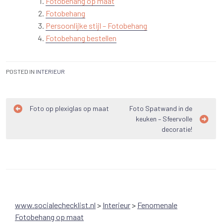
Fotobehang op maat
Fotobehang
Persoonlijke stijl – Fotobehang
Fotobehang bestellen
POSTED IN
INTERIEUR
Bericht
Foto op plexiglas op maat
Foto Spatwand in de
keuken – Sfeervolle
navigatie
decoratie!
www.socialechecklist.nl
>
Interieur
>
Fenomenale
Fotobehang op maat