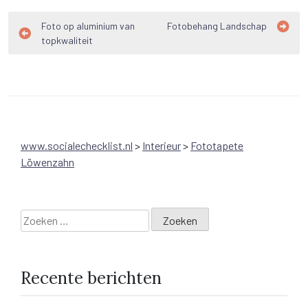
Bericht
Foto op aluminium van
Fotobehang Landschap
topkwaliteit
navigatie
www.socialechecklist.nl
>
Interieur
>
Fototapete
Löwenzahn
Zoeken
naar:
Recente berichten