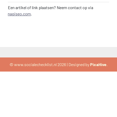
Een artikel of link plaatsen? Neem contact op via
napiseo.com
.
© www.socialechecklist.nl 2026
|
Designed by
PixaHive
.