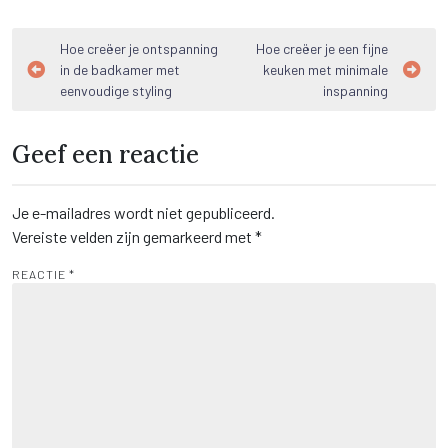
Bericht
Hoe creëer je ontspanning
Hoe creëer je een fijne
in de badkamer met
keuken met minimale
navigatie
eenvoudige styling
inspanning
Geef een reactie
Je e-mailadres wordt niet gepubliceerd.
Vereiste velden zijn gemarkeerd met
*
REACTIE
*