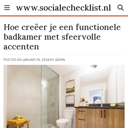
Skip
www.socialechecklist.nl
to
content
Hoe creëer je een functionele
badkamer met sfeervolle
accenten
POSTED ON
JANUARI 25, 2026
BY
ADMIN