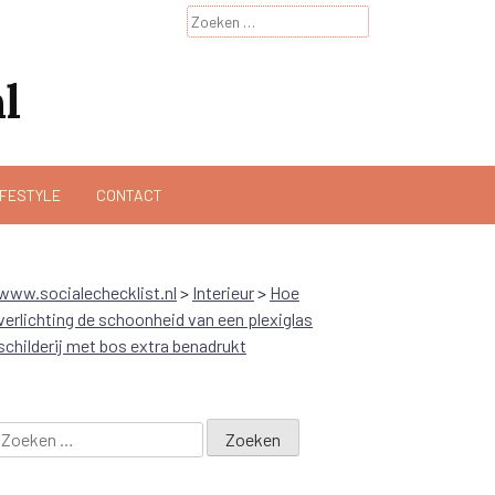
Zoeken
naar:
l
IFESTYLE
CONTACT
www.socialechecklist.nl
>
Interieur
>
Hoe
verlichting de schoonheid van een plexiglas
schilderij met bos extra benadrukt
Zoeken
naar: