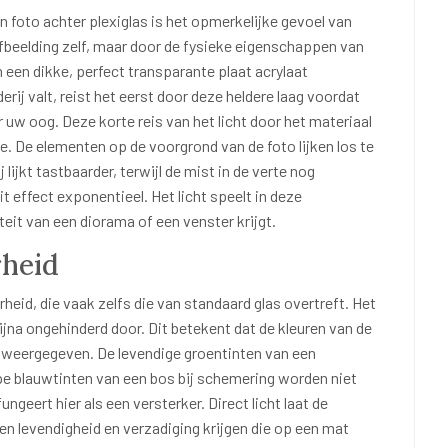
foto achter plexiglas is het opmerkelijke gevoel van
afbeelding zelf, maar door de fysieke eigenschappen van
 een dikke, perfect transparante plaat acrylaat
erij valt, reist het eerst door deze heldere laag voordat
 uw oog. Deze korte reis van het licht door het materiaal
ie. De elementen op de voorgrond van de foto lijken los te
jkt tastbaarder, terwijl de mist in de verte nog
it effect exponentieel. Het licht speelt in deze
teit van een diorama of een venster krijgt.
rheid
rheid, die vaak zelfs die van standaard glas overtreft. Het
t bijna ongehinderd door. Dit betekent dat de kleuren van de
 weergegeven. De levendige groentinten van een
epe blauwtinten van een bos bij schemering worden niet
ungeert hier als een versterker. Direct licht laat de
en levendigheid en verzadiging krijgen die op een mat