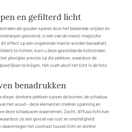
en en gefilterd licht
stralen als gouden speren door het bladerdak snijden en
zonneharpen genoemd, is een van de meest magische
kan dit effect op een ongekende manier worden benadrukt.
lderij te richten, kunt u deze geschilderde lichtstralen
n het plexiglas precies op die plekken, waardoor de
ed lijken te krijgen. Het voelt alsof het licht in de foto
uwen benadrukken
s. De diepe, donkere plekken tussen de bomen, de schaduw
n van het woud – deze elementen creëren spanning en
oe we deze schaduwen waarnemen. Zacht, diffuus licht kan
, waardoor ze een gevoel van rust en oneindigheid
n daarentegen het contrast tussen licht en donker