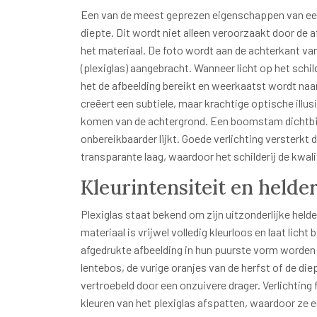
Een van de meest geprezen eigenschappen van een 
diepte. Dit wordt niet alleen veroorzaakt door de 
het materiaal. De foto wordt aan de achterkant van
(plexiglas) aangebracht. Wanneer licht op het schild
het de afbeelding bereikt en weerkaatst wordt naar
creëert een subtiele, maar krachtige optische illus
komen van de achtergrond. Een boomstam dichtbij li
onbereikbaarder lijkt. Goede verlichting versterkt d
transparante laag, waardoor het schilderij de kwali
Kleurintensiteit en helde
Plexiglas staat bekend om zijn uitzonderlijke helde
materiaal is vrijwel volledig kleurloos en laat lich
afgedrukte afbeelding in hun puurste vorm worden
lentebos, de vurige oranjes van de herfst of de di
vertroebeld door een onzuivere drager. Verlichting f
kleuren van het plexiglas afspatten, waardoor ze e