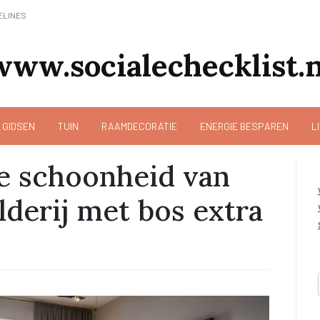
ELINES
www.socialechecklist.n
 GIDSEN
TUIN
RAAMDECORATIE
ENERGIE BESPAREN
L
de schoonheid van
lderij met bos extra