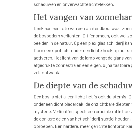
schaduwen en onverwachte lichtvlekken.
Het vangen van zonneharp
Denk aan een foto van een ochtendbos, waar zonne
de bosbodem verlichten. Dit fenomeen, ook wel 
beelden in de natuur. Op een plexiglas schilderij 
Door een spotlicht onder een lichte hoek op het schi
activeren. Het licht van de lamp vangt de glans va
afgedrukte zonnestralen een eigen, bijna tastbare glo
zelf ontwaakt.
De diepte van de schad
Een bos is niet alleen licht; het is ook duisterni
onder een dicht bladerdak, de onzichtbare diepte
mysterie. Verlichting speelt een cruciale rol in h
de donkere delen van het schilderij subtiel houden
oproepen. Een hardere, meer gerichte lichtbron ka