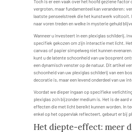
Toch is er een vaak over het hoofd geziene factor 
vergroten, maar fundamenteel kan veranderen: verli
laatste penseelstreek die het kunstwerk voltooit. 
naar voren treden en welke in mysterie gehuld blijv
Wanneer u investeert in een plexiglas schilderij, in
specifiek gekozen om zijn interactie met licht. Het
canvas of papier simpelweg niet kunnen evenaren.
kunt u de latente schoonheid van uw bosprent ontsl
een dynamisch venster op de natuur. Dit artikel ve
schoonheid van uw plexiglas schilderij van een bo
decoratie is, maar een levend onderdeel van uw int
Voordat we dieper ingaan op specifieke verlichtin
plexiglas zo’n bijzonder medium is. Het is de aard 
effecten die met licht bereikt kunnen worden. In teg
enkel op het oppervlak reflecteert, gebeurt er bij p
Het diepte-effect: meer d