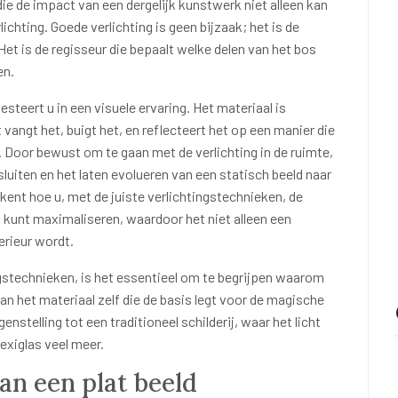
die de impact van een dergelijk kunstwerk niet alleen kan
chting. Goede verlichting is geen bijzaak; het is de
Het is de regisseur die bepaalt welke delen van het bos
en.
vesteert u in een visuele ervaring. Het materiaal is
 vangt het, buigt het, en reflecteert het op een manier die
 Door bewust om te gaan met de verlichting in de ruimte,
uiten en het laten evolueren van een statisch beeld naar
rkent hoe u, met de juiste verlichtingstechnieken, de
s kunt maximaliseren, waardoor het niet alleen een
erieur wordt.
gstechnieken, is het essentieel om te begrijpen waarom
van het materiaal zelf die de basis legt voor de magische
enstelling tot een traditioneel schilderij, waar het licht
lexiglas veel meer.
an een plat beeld