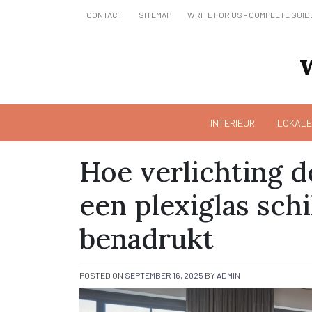
Skip
CONTACT
SITEMAP
WRITE FOR US – COMPLETE GUID
to
content
INTERIEUR
LOKALE
Hoe verlichting 
een plexiglas schi
benadrukt
POSTED ON
SEPTEMBER 16, 2025
BY
ADMIN