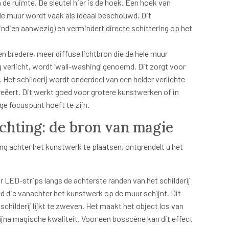
de ruimte. De sleutel hier is de hoek. Een hoek van
de muur wordt vaak als ideaal beschouwd. Dit
indien aanwezig) en vermindert directe schittering op het
n bredere, meer diffuse lichtbron die de hele muur
g verlicht, wordt ‘wall-washing’ genoemd. Dit zorgt voor
 Het schilderij wordt onderdeel van een helder verlichte
reëert. Dit werkt goed voor grotere kunstwerken of in
ige focuspunt hoeft te zijn.
ichting: de bron van magie
ing achter het kunstwerk te plaatsen, ontgrendelt u het
 LED-strips langs de achterste randen van het schilderij
d die vanachter het kunstwerk op de muur schijnt. Dit
 schilderij lijkt te zweven. Het maakt het object los van
ijna magische kwaliteit. Voor een bosscène kan dit effect