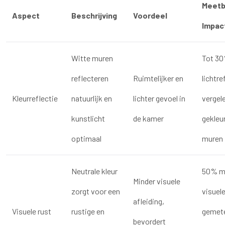
Meetb
Aspect
Beschrijving
Voordeel
Impac
Witte muren
Tot 3
reflecteren
Ruimtelijker en
lichtre
Kleurreflectie
natuurlijk en
lichter gevoel in
vergel
kunstlicht
de kamer
gekleu
optimaal
muren
Neutrale kleur
50% m
Minder visuele
zorgt voor een
visuel
afleiding,
Visuele rust
rustige en
gemete
bevordert