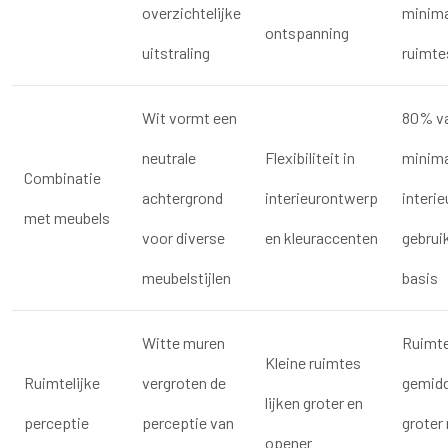
overzichtelijke
minima
ontspanning
uitstraling
ruimte
Wit vormt een
80% v
neutrale
Flexibiliteit in
minima
Combinatie
achtergrond
interieurontwerp
interie
met meubels
voor diverse
en kleuraccenten
gebruik
meubelstijlen
basis
Witte muren
Ruimte
Kleine ruimtes
Ruimtelijke
vergroten de
gemid
lijken groter en
perceptie
perceptie van
groter
opener