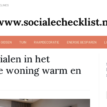
ELINES
www.socialechecklist.n
 GIDSEN
TUIN
RAAMDECORATIE
ENERGIE BESPAREN
L
ialen in het
je woning warm en