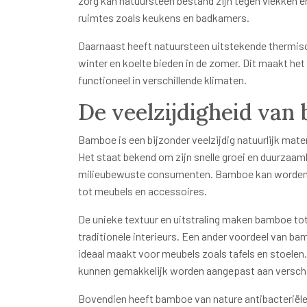
zorg kan natuursteen bestand zijn tegen vlekken en
ruimtes zoals keukens en badkamers.
Daarnaast heeft natuursteen uitstekende thermis
winter en koelte bieden in de zomer. Dit maakt het 
functioneel in verschillende klimaten.
De veelzijdigheid van 
Bamboe is een bijzonder veelzijdig natuurlijk mate
Het staat bekend om zijn snelle groei en duurzaam
milieubewuste consumenten. Bamboe kan worden ge
tot meubels en accessoires.
De unieke textuur en uitstraling maken bamboe tot
traditionele interieurs. Een ander voordeel van ba
ideaal maakt voor meubels zoals tafels en stoele
kunnen gemakkelijk worden aangepast aan verschill
Bovendien heeft bamboe van nature antibacteriël