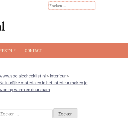
Zoeken
naar:
l
IFESTYLE
CONTACT
www.socialechecklist.nl
>
Interieur
>
Natuurlijke materialen in het interieur maken je
woning warm en duurzaam
Zoeken
naar: