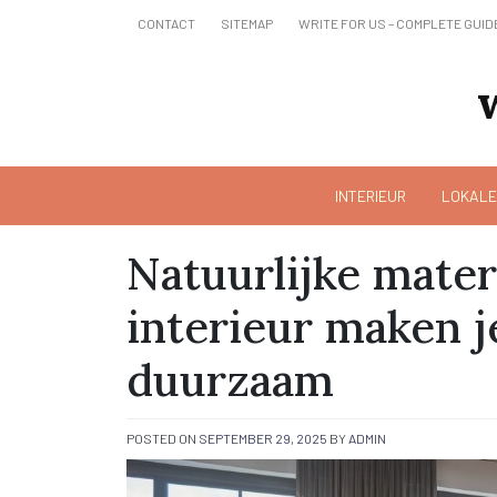
Skip
CONTACT
SITEMAP
WRITE FOR US – COMPLETE GUID
to
content
INTERIEUR
LOKALE
Natuurlijke mater
interieur maken 
duurzaam
POSTED ON
SEPTEMBER 29, 2025
BY
ADMIN