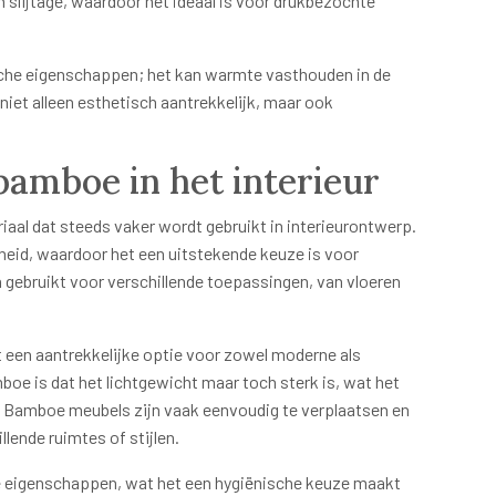
 slijtage, waardoor het ideaal is voor drukbezochte
che eigenschappen; het kan warmte vasthouden in de
niet alleen esthetisch aantrekkelijk, maar ook
bamboe in het interieur
riaal dat steeds vaker wordt gebruikt in interieurontwerp.
heid, waardoor het een uitstekende keuze is voor
bruikt voor verschillende toepassingen, van vloeren
 een aantrekkelijke optie voor zowel moderne als
mboe is dat het lichtgewicht maar toch sterk is, wat het
n. Bamboe meubels zijn vaak eenvoudig te verplaatsen en
ende ruimtes of stijlen.
e eigenschappen, wat het een hygiënische keuze maakt