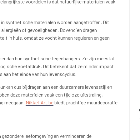
elangrijkste voordelen is dat natuurlijke materialen vaak
 in synthetische materialen worden aangetroffen. Dit
allergieën of gevoeligheden. Bovendien dragen
iteit in huis, omdat ze vocht kunnen reguleren en geen
mer dan hun synthetische tegenhangers. Ze zijn meestal
logische voetafdruk. Dit betekent dat ze minder impact
ls aan het einde van hun levenscyclus.
ieur kan dus bijdragen aan een duurzamere levensstijl en
ben deze materialen vaak een tijdloze uitstraling,
lang meegaan.
Nikkel-Art.be
biedt prachtige muurdecoratie
en gezondere leefomgeving en verminderen de