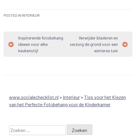
POSTED IN
INTERIEUR
Bericht
Inspirerende fotobehang
Verwijder bladeren en
ideeen voor elke
verzorg de grond voor een
navigatie
keukenstijl
winterse tuin
www.socialechecklist.nl
>
Interieur
>
Tips voor het Kiezen
van het Perfecte Fotobehang voor de Kinderkamer
Zoeken
naar: