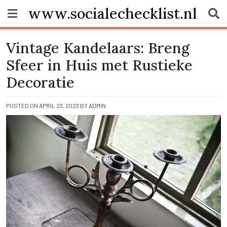
Skip
www.socialechecklist.nl
to
content
Vintage Kandelaars: Breng
Sfeer in Huis met Rustieke
Decoratie
POSTED ON
APRIL 23, 2023
BY
ADMIN