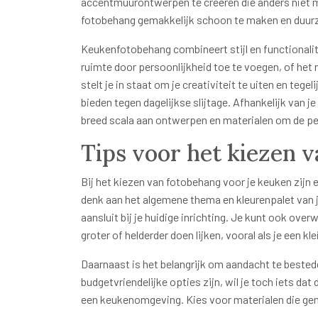
accentmuurontwerpen te creëren die anders niet m
fotobehang gemakkelijk schoon te maken en duur
Keukenfotobehang combineert stijl en functionalite
ruimte door persoonlijkheid toe te voegen, of het 
stelt je in staat om je creativiteit te uiten en tege
bieden tegen dagelijkse slijtage. Afhankelijk van je
breed scala aan ontwerpen en materialen om de per
Tips voor het kiezen 
Bij het kiezen van fotobehang voor je keuken zijn 
denk aan het algemene thema en kleurenpalet van j
aansluit bij je huidige inrichting. Je kunt ook ove
groter of helderder doen lijken, vooral als je een kl
Daarnaast is het belangrijk om aandacht te bested
budgetvriendelijke opties zijn, wil je toch iets da
een keukenomgeving. Kies voor materialen die gema