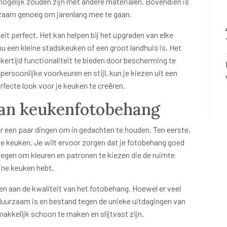
ogelijk zouden zijn met andere materialen. Bovendien is
zaam genoeg om jarenlang mee te gaan.
it perfect. Het kan helpen bij het upgraden van elke
nu een kleine stadskeuken of een groot landhuis is. Het
lijkertijd functionaliteit te bieden door bescherming te
 persoonlijke voorkeuren en stijl, kun je kiezen uit een
fecte look voor je keuken te creëren.
van keukenfotobehang
er een paar dingen om in gedachten te houden. Ten eerste,
e keuken. Je wilt ervoor zorgen dat je fotobehang goed
rwegen om kleuren en patronen te kiezen die de ruimte
eine keuken hebt.
en aan de kwaliteit van het fotobehang. Hoewel er veel
t duurzaam is en bestand tegen de unieke uitdagingen van
kkelijk schoon te maken en slijtvast zijn.