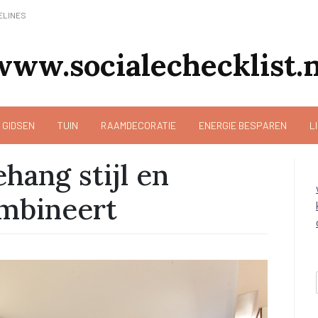
ELINES
www.socialechecklist.n
 GIDSEN
TUIN
RAAMDECORATIE
ENERGIE BESPAREN
L
hang stijl en
ombineert