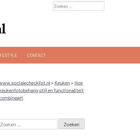
Zoeken
naar:
l
IFESTYLE
CONTACT
www.socialechecklist.nl
>
Keuken
>
Hoe
keukenfotobehang stijl en functionaliteit
combineert
Zoeken
naar: