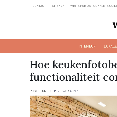
Skip
CONTACT
SITEMAP
WRITE FOR US – COMPLETE GUID
to
content
INTERIEUR
LOKALE
Hoe keukenfotobe
functionaliteit c
POSTED ON
JULI 13, 2023
BY
ADMIN