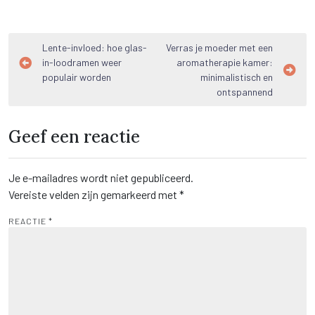
Bericht
Lente-invloed: hoe glas-
Verras je moeder met een
in-loodramen weer
aromatherapie kamer:
navigatie
populair worden
minimalistisch en
ontspannend
Geef een reactie
Je e-mailadres wordt niet gepubliceerd.
Vereiste velden zijn gemarkeerd met
*
REACTIE
*