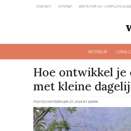
Skip
CONTACT
SITEMAP
WRITE FOR US – COMPLETE GUID
to
content
INTERIEUR
LOKALE
Hoe ontwikkel je
met kleine dageli
POSTED ON
FEBRUARI 27, 2026
BY
ADMIN