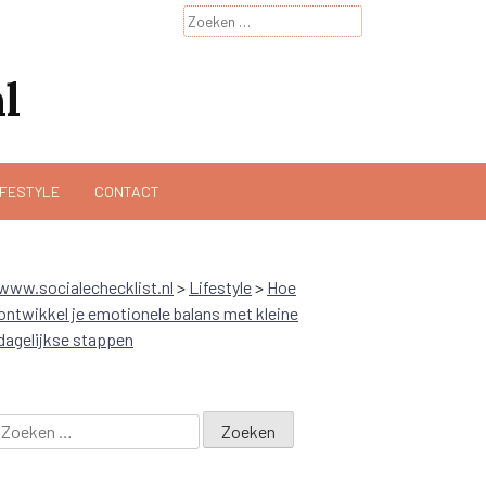
Zoeken
naar:
l
IFESTYLE
CONTACT
www.socialechecklist.nl
>
Lifestyle
>
Hoe
ontwikkel je emotionele balans met kleine
dagelijkse stappen
Zoeken
naar: