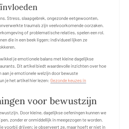
eïnvloeden
lans. Stress, slaapgebrek, ongezonde eetgewoonten,
 onverwerkte trauma’s zijn veelvoorkomende oorzaken.
komgeving of problematische relaties, spelen een rol.
n die in een beek liggen; individueel lijken ze
okkeren.
twikkel je emotionele balans met kleine dagelijkse
aurants. Dit artikel biedt waardevolle inzichten over hoe
gen aan je emotionele welzijn door bewuste
 je het artikel hier lezen:
Gezonde keuzes in
eningen voor bewustzijn
ewustzijn. Door kleine, dagelijkse oefeningen kunnen we
ijpen, zonder er onmiddellijk in meegezogen te worden.
ie voorbij drijven; je observeert ze, maar hoeft er niet in