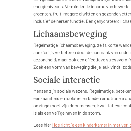
energieniveaus. Verminder de inname van bewerkt v
groenten, fruit, magere eiwitten en gezonde vetten
inclusief de hersenfunctie. Een gehydrateerd licha
Lichaamsbeweging
Regelmatige lichaamsbeweging, zelfs korte wande
aanzienlijk verbeteren door de aanmaak van endorfi
gezondheid, maar ook een effectieve stressvermin
Zoek een vorm van beweging die je leuk vindt, z
Sociale interactie
Mensen zijn sociale wezens. Regelmatige, beteken
eenzaamheid en isolatie, en bieden emotionele ond
omringd moet zijn door mensen; kwalitatieve conta
is als een veilige haven in de storm.
Lees hier
Hoe richt je een kinderkamer in met verl