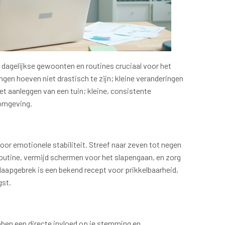
 dagelijkse gewoonten en routines cruciaal voor het
en hoeven niet drastisch te zijn; kleine veranderingen
et aanleggen van een tuin; kleine, consistente
 omgeving.
oor emotionele stabiliteit. Streef naar zeven tot negen
routine, vermijd schermen voor het slapengaan, en zorg
Slaapgebrek is een bekend recept voor prikkelbaarheid,
gst.
bben een directe invloed op je stemming en