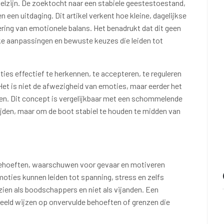
elzijn. De zoektocht naar een stabiele geestestoestand,
n een uitdaging. Dit artikel verkent hoe kleine, dagelijkse
ering van emotionele balans. Het benadrukt dat dit geen
jke aanpassingen en bewuste keuzes die leiden tot
es effectief te herkennen, te accepteren, te reguleren
Het is niet de afwezigheid van emoties, maar eerder het
ren. Dit concept is vergelijkbaar met een schommelende
mijden, maar om de boot stabiel te houden te midden van
behoeften, waarschuwen voor gevaar en motiveren
moties kunnen leiden tot spanning, stress en zelfs
zien als boodschappers en niet als vijanden. Een
eld wijzen op onvervulde behoeften of grenzen die