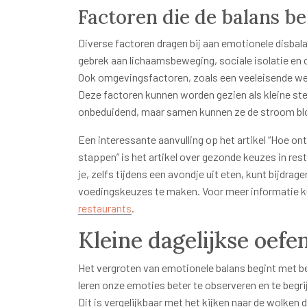
Factoren die de balans b
Diverse factoren dragen bij aan emotionele disba
gebrek aan lichaamsbeweging, sociale isolatie en
Ook omgevingsfactoren, zoals een veeleisende wer
Deze factoren kunnen worden gezien als kleine stene
onbeduidend, maar samen kunnen ze de stroom bl
Een interessante aanvulling op het artikel “Hoe on
stappen” is het artikel over gezonde keuzes in rest
je, zelfs tijdens een avondje uit eten, kunt bijdra
voedingskeuzes te maken. Voor meer informatie kun
restaurants
.
Kleine dagelijkse oef
Het vergroten van emotionele balans begint met b
leren onze emoties beter te observeren en te begr
Dit is vergelijkbaar met het kijken naar de wolken d