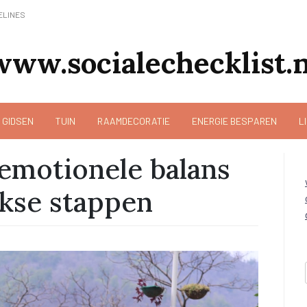
ELINES
www.socialechecklist.n
 GIDSEN
TUIN
RAAMDECORATIE
ENERGIE BESPAREN
L
 emotionele balans
jkse stappen