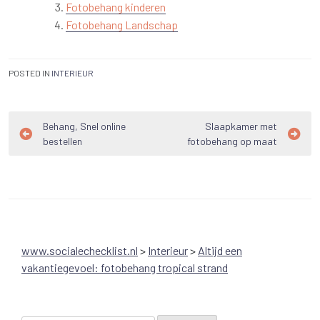
Fotobehang kinderen
Fotobehang Landschap
POSTED IN
INTERIEUR
Bericht
Behang, Snel online
Slaapkamer met
bestellen
fotobehang op maat
navigatie
www.socialechecklist.nl
>
Interieur
>
Altijd een
vakantiegevoel: fotobehang tropical strand