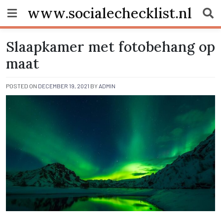
Skip
www.socialechecklist.nl
to
content
Slaapkamer met fotobehang op
maat
POSTED ON
DECEMBER 19, 2021
BY
ADMIN