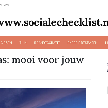
ELINES
www.socialechecklist.n
 GIDSEN
TUIN
RAAMDECORATIE
ENERGIE BESPAREN
L
as: mooi voor jouw