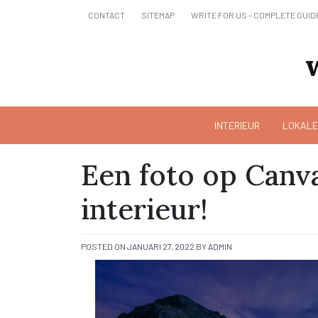
Skip
CONTACT
SITEMAP
WRITE FOR US – COMPLETE GUID
to
content
INTERIEUR
LOKALE
Een foto op Canv
interieur!
POSTED ON
JANUARI 27, 2022
BY
ADMIN