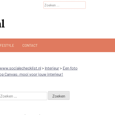
Zoeken
naar:
l
IFESTYLE
CONTACT
www.socialechecklist.nl
>
Interieur
>
Een foto
op Canvas: mooi voor jouw interieur!
Zoeken
naar: