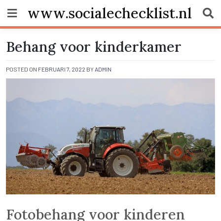
Skip
www.socialechecklist.nl
to
content
Behang voor kinderkamer
POSTED ON
FEBRUARI 7, 2022
BY
ADMIN
Fotobehang voor kinderen