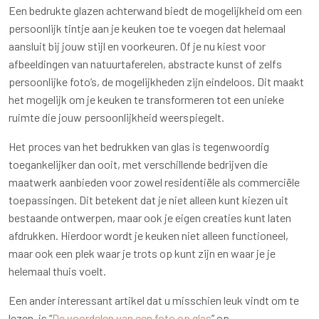
Een bedrukte glazen achterwand biedt de mogelijkheid om een
persoonlijk tintje aan je keuken toe te voegen dat helemaal
aansluit bij jouw stijl en voorkeuren. Of je nu kiest voor
afbeeldingen van natuurtaferelen, abstracte kunst of zelfs
persoonlijke foto’s, de mogelijkheden zijn eindeloos. Dit maakt
het mogelijk om je keuken te transformeren tot een unieke
ruimte die jouw persoonlijkheid weerspiegelt.
Het proces van het bedrukken van glas is tegenwoordig
toegankelijker dan ooit, met verschillende bedrijven die
maatwerk aanbieden voor zowel residentiële als commerciële
toepassingen. Dit betekent dat je niet alleen kunt kiezen uit
bestaande ontwerpen, maar ook je eigen creaties kunt laten
afdrukken. Hierdoor wordt je keuken niet alleen functioneel,
maar ook een plek waar je trots op kunt zijn en waar je je
helemaal thuis voelt.
Een ander interessant artikel dat u misschien leuk vindt om te
lezen, is “
De voordelen van een foto op glas
” op