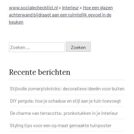
www.socialechecklist.nl
>
Interieur
>
Hoe een glazen
achterwand bijdraagt aan een ruimtelijk gevoel in de
keuken
Zoeken
naar:
Recente berichten
Stijlvolle zomerpicknicks: decoratieve ideeën voor buiten
DIY pergola: hoe je schaduw en stijl aan je tuin toevoegt
De charme van terracotta: pronkstukken in je interieur
Styling tips voor een op maat gemaakte tuinposter