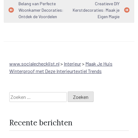
Bericht
Belang van Perfecte
Creatieve DIY
Woonkamer Decoraties:
Kerstdecoraties: Maak je
navigatie
Ontdek de Voordelen
Eigen Magie
www.socialechecklist.nl
>
Interieur
>
Maak Je Huis
Winterproof met Deze Interieurtextiel Trends
Zoeken
naar:
Recente berichten