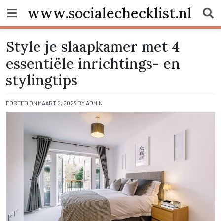
Skip
www.socialechecklist.nl
to
content
Style je slaapkamer met 4
essentiële inrichtings- en
stylingtips
POSTED ON
MAART 2, 2023
BY
ADMIN