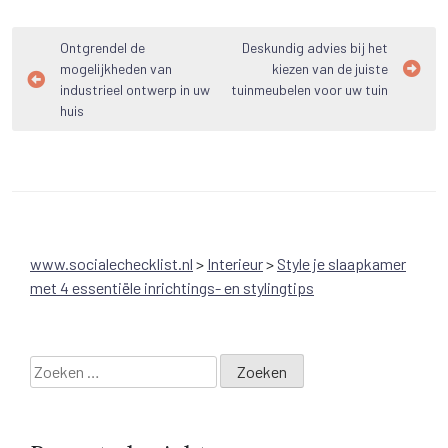
Bericht
Ontgrendel de
Deskundig advies bij het
mogelijkheden van
kiezen van de juiste
navigatie
industrieel ontwerp in uw
tuinmeubelen voor uw tuin
huis
www.socialechecklist.nl
>
Interieur
>
Style je slaapkamer
met 4 essentiële inrichtings- en stylingtips
Zoeken
naar: