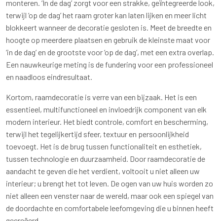
monteren. ‘In de dag’ zorgt voor een strakke, geïntegreerde look,
terwijl ‘op de dag’ het raam groter kan laten lijken en meer licht
blokkeert wanneer de decoratie gesloten is. Meet de breedte en
hoogte op meerdere plaatsen en gebruik de kleinste maat voor
‘in de dag’ en de grootste voor ‘op de dag’, met een extra overlap.
Een nauwkeurige meting is de fundering voor een professioneel
en naadloos eindresultaat.
Kortom, raamdecoratie is verre van een bijzaak. Het is een
essentieel, multifunctioneel en invloedrijk component van elk
modern interieur. Het biedt controle, comfort en bescherming,
terwijl het tegelijkertijd sfeer, textuur en persoonlijkheid
toevoegt. Het is de brug tussen functionaliteit en esthetiek,
tussen technologie en duurzaamheid. Door raamdecoratie de
aandacht te geven die het verdient, voltooit u niet alleen uw
interieur; u brengt het tot leven. De ogen van uw huis worden zo
niet alleen een venster naar de wereld, maar ook een spiegel van
de doordachte en comfortabele leefomgeving die u binnen heeft
gecreëerd.