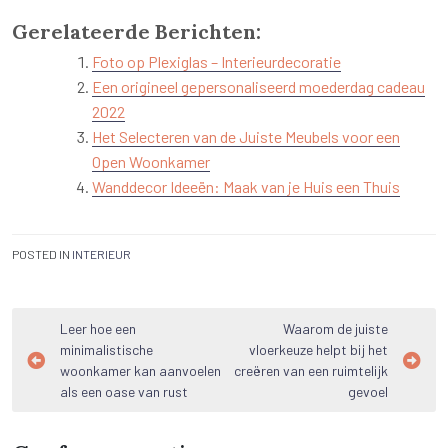
Gerelateerde Berichten:
Foto op Plexiglas – Interieurdecoratie
Een origineel gepersonaliseerd moederdag cadeau
2022
Het Selecteren van de Juiste Meubels voor een
Open Woonkamer
Wanddecor Ideeën: Maak van je Huis een Thuis
POSTED IN
INTERIEUR
Bericht
Leer hoe een
Waarom de juiste
minimalistische
vloerkeuze helpt bij het
navigatie
woonkamer kan aanvoelen
creëren van een ruimtelijk
als een oase van rust
gevoel