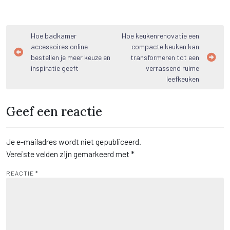
Bericht
Hoe badkamer
Hoe keukenrenovatie een
accessoires online
compacte keuken kan
navigatie
bestellen je meer keuze en
transformeren tot een
inspiratie geeft
verrassend ruime
leefkeuken
Geef een reactie
Je e-mailadres wordt niet gepubliceerd.
Vereiste velden zijn gemarkeerd met
*
REACTIE
*