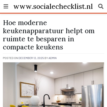
Skip
www.socialechecklist.nl
to
content
Hoe moderne
keukenapparatuur helpt om
ruimte te besparen in
compacte keukens
POSTED ON
DECEMBER 12, 2025
BY
ADMIN