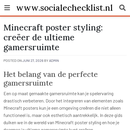
Skip
www.socialechecklist.nl
to
content
Minecraft poster styling:
creëer de ultieme
gamersruimte
POSTED ON
JUNI 27, 2026
BY
ADMIN
Het belang van de perfecte
gamersruimte
Een op maat gemaakte gamersruimte kan je spelervaring
drastisch verbeteren. Door het integreren van elementen zoals
Minecraft posters kun je een omgeving creëren die niet alleen
functioneel is, maar ook esthetisch aantrekkelijk. In deze gids
duiken we in de wereld van Minecraft poster styling en hoe je
daarmee je ultieme gamersruimte kunt creëren.