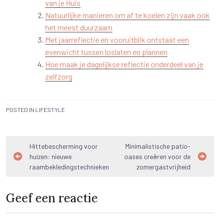
van je Huis
Natuurlijke manieren om af te koelen zijn vaak ook
het meest duurzaam
Met jaarreflectie en vooruitblik ontstaat een
evenwicht tussen loslaten en plannen
Hoe maak je dagelijkse reflectie onderdeel van je
zelfzorg
POSTED IN
LIFESTYLE
Bericht
Hittebescherming voor
Minimalistische patio-
huizen: nieuwe
oases creëren voor de
navigatie
raambekledingstechnieken
zomergastvrijheid
Geef een reactie