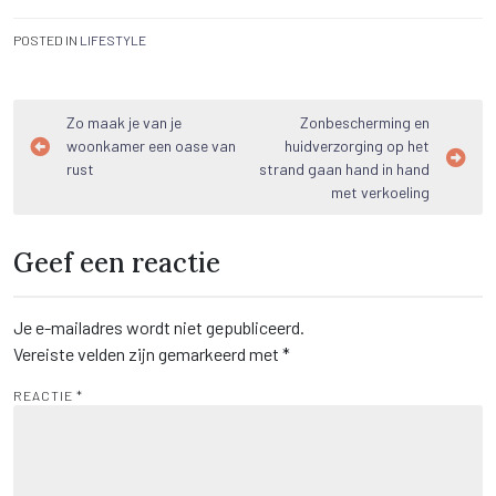
POSTED IN
LIFESTYLE
Bericht
Zo maak je van je
Zonbescherming en
woonkamer een oase van
huidverzorging op het
navigatie
rust
strand gaan hand in hand
met verkoeling
Geef een reactie
Je e-mailadres wordt niet gepubliceerd.
Vereiste velden zijn gemarkeerd met
*
REACTIE
*