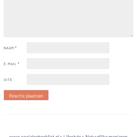
NAAM
*
E-MAIL
*
SITE
www.socialechecklist.nl
>
Lifestyle
>
Natuurlijke manieren