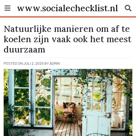
Skip
www.socialechecklist.nl
to
content
Natuurlijke manieren om af te
koelen zijn vaak ook het meest
duurzaam
POSTED ON
JULI 2, 2025
BY
ADMIN