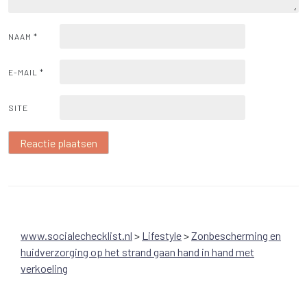
NAAM
*
E-MAIL
*
SITE
www.socialechecklist.nl
>
Lifestyle
>
Zonbescherming en
huidverzorging op het strand gaan hand in hand met
verkoeling