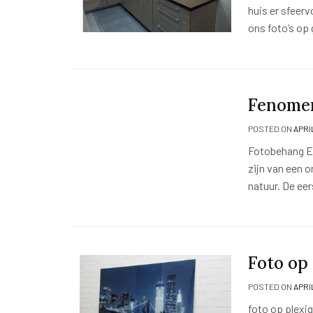
huis er sfeerv
ons foto’s op
Fenomen
POSTED ON
APRIL
Fotobehang Een
zijn van een o
natuur. De ee
Foto op
POSTED ON
APRIL
foto op plexi