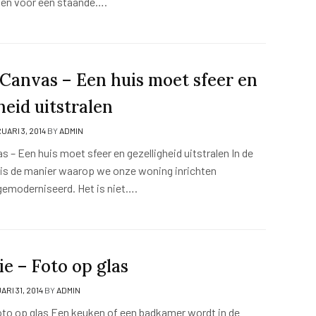
en voor een staande….
 Canvas – Een huis moet sfeer en
heid uitstralen
UARI 3, 2014
BY
ADMIN
 – Een huis moet sfeer en gezelligheid uitstralen In de
n is de manier waarop we onze woning inrichten
gemoderniseerd. Het is niet….
e – Foto op glas
RI 31, 2014
BY
ADMIN
oto op glas Een keuken of een badkamer wordt in de