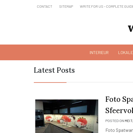
Skip
CONTACT
SITEMAP
WRITE FOR US – COMPLETE GUID
to
content
INTERIEUR
LOKALE
Latest Posts
Foto Sp
Sfeervol
POSTED ON
MEI 7
Foto Spatwand