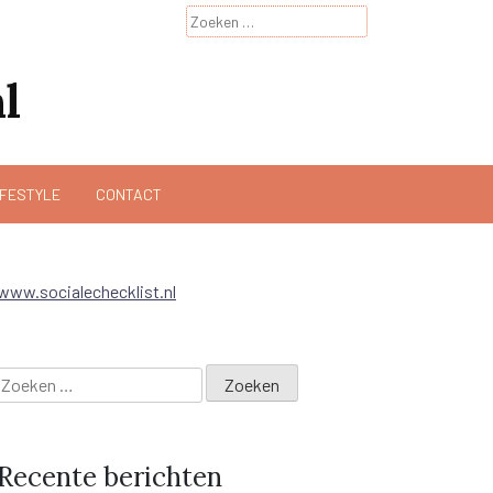
Zoeken
naar:
l
IFESTYLE
CONTACT
www.socialechecklist.nl
Zoeken
naar:
Recente berichten