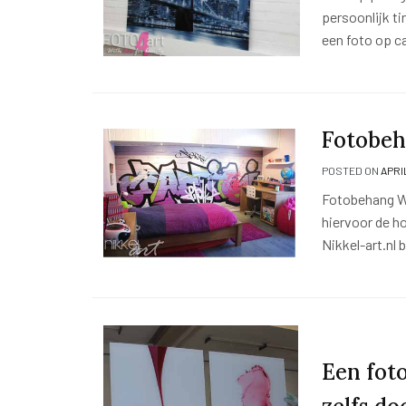
persoonlijk ti
een foto op c
Fotobe
POSTED ON
APRIL
Fotobehang We
hiervoor de ho
Nikkel-art.nl
Een foto