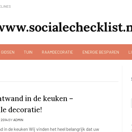
ELINES
www.socialechecklist.n
 GIDSEN
TUIN
RAAMDECORATIE
ENERGIE BESPAREN
L
atwand in de keuken –
le decoratie!
, 2014
BY
ADMIN
 in de keuken Wij vinden het heel belangrijk dat uw