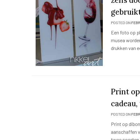
zelfs d
gebruik
POSTED ON
FEBR
Een foto op pl
musea worden 
drukken van e
Print o
cadeau,
POSTED ON
FEBR
Print op dibo
aanschaffen v
twee soorten 