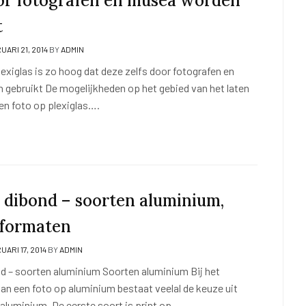
oor fotografen en musea worden
t
UARI 21, 2014
BY
ADMIN
exiglas is zo hoog dat deze zelfs door fotografen en
gebruikt De mogelijkheden op het gebied van het laten
en foto op plexiglas….
p dibond – soorten aluminium,
 formaten
UARI 17, 2014
BY
ADMIN
nd – soorten aluminium Soorten aluminium Bij het
an een foto op aluminium bestaat veelal de keuze uit
aluminium. De eerste soort is print op….