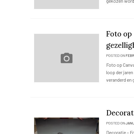
gekozen word
Foto op
gezellig
POSTED ON
FEBR
Foto op Canvas
loop der jare
veranderd en 
Decorati
POSTED ON
JANUA
Decoratie – F